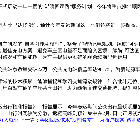
启动一年一度的“温暖回家路”服务计划，今年将重点推出顺
占比已达15.9%，预计今年春运期间这一比例还将进一步提高
研发的“自学习能耗模型”，整合了智能充电规划、续航“可达
划最佳充电方案，避免车主因电量不足而陷入困境。续航“可达圈
时路况和车辆能耗，为车主提供更准确的剩余续航里程信息。
共站点数量突破22万，公共充电站覆盖率达98.5%。为新能源
的技术积累，能够捕捉和学习交通流动规律，结合北斗定位、
利用自驾车辆的空座共享出行，助力缓解高速交通拥堵、提升整
出行预测报告》。报告显示，今年春运期间公众出行呈现明显的错
），出行时间较为分散。返程高峰则预计集中在2月3日（正月初六
0万人就业
下一篇：
美团回应试水“浣熊食堂”：为商户探索“透明