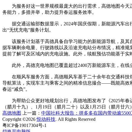
为服务好这一世界规模最庞大的出行需求，高德地图今天正式
务能力，多措并举，助力提升春运服务效率。
据交通运输部数据显示，2024年国庆假期，新能源汽车出行
出“无忧充电”服务计划。
该服务计划基于高德具备自学习能力的新能源导航，及其自主
据车辆剩余电量、行驶路线以及沿途充电站分布情况，精准规
提前了解可及区域内的充电设施。此外，续航预估功能基于实
此外，高德充电地图已覆盖超过2400万新能源车主，在线公
在顺风车服务方面，高德顺风车基于二十余年在交通科技领域
导航算法，实现车主与乘客之间的精准信息撮合——既能高效
春运“减负”。
为帮助公众更好地规划出行，高德地图发布了《2025年春运
（腊月十九）、1月19日（腊月二十）以及1月25日（腊月廿六
高德地图
上一篇：
中国社科大报告：拼多多在国内带动逾550
Copyright ©2026
悦动科技
. All Rights Reserved
粤ICP备19017304号-1
切换至电脑版