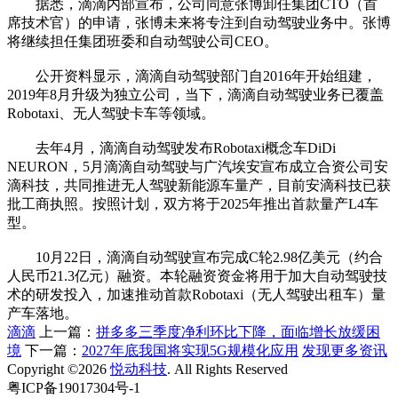
据悉，滴滴内部宣布，公司同意张博卸任集团CTO（首
席技术官）的申请，张博未来将专注到自动驾驶业务中。张博
将继续担任集团班委和自动驾驶公司CEO。
公开资料显示，滴滴自动驾驶部门自2016年开始组建，
2019年8月升级为独立公司，当下，滴滴自动驾驶业务已覆盖
Robotaxi、无人驾驶卡车等领域。
去年4月，滴滴自动驾驶发布Robotaxi概念车DiDi
NEURON，5月滴滴自动驾驶与广汽埃安宣布成立合资公司安
滴科技，共同推进无人驾驶新能源车量产，目前安滴科技已获
批工商执照。按照计划，双方将于2025年推出首款量产L4车
型。
10月22日，滴滴自动驾驶宣布完成C轮2.98亿美元（约合
人民币21.3亿元）融资。本轮融资资金将用于加大自动驾驶技
术的研发投入，加速推动首款Robotaxi（无人驾驶出租车）量
产车落地。
滴滴
上一篇：
拼多多三季度净利环比下降，面临增长放缓困
境
下一篇：
2027年底我国将实现5G规模化应用
发现更多资讯
Copyright ©2026
悦动科技
. All Rights Reserved
粤ICP备19017304号-1