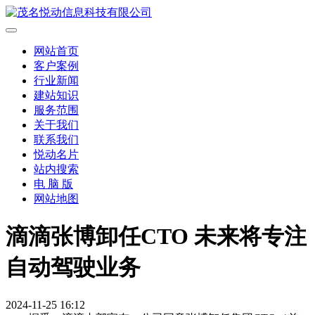
网站首页
客户案例
行业新闻
建站知识
服务范围
关于我们
联系我们
悦动名片
站内搜索
电 脑 版
网站地图
滴滴张博卸任CTO 未来将专注
自动驾驶业务
2024-11-25 16:12