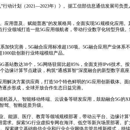
”行动计划（2021—2023年）》。据工信部信息通信发展司负
应用普及、赋能普惠”的发展格局，全面实现5G规模化应用。其
点行业领域打造一批5G应用领航者，带动行业数字化转型升级。
系加快完善，5G融合应用标准超150项。5G融合应用产业体系
1000款创新行业终端模组产品。
数达38个，5G网络驻留比超85%，全面支持IPv6技术。按需
00个边缘计算节点建设，构筑“通感算智”深度融合的新型数字底座
用解决方案供应商，打造50个特色鲜明的5G应用创新载体。面
势逐步形成，全球开放合作生态日益完善。
机器人、智能移动终端、云设备等研发应用，鼓励融合5G的XR
车智驾、智舱提质升级。
、能源、医疗、教育等领域规模部署，带动云平台、边缘计算
求。探索5G行业虚拟专网在海洋、低空等新兴场景部署。扩大5G 
等协同应用。探索建立基础电信企业和行业企业网络共管共维新模式