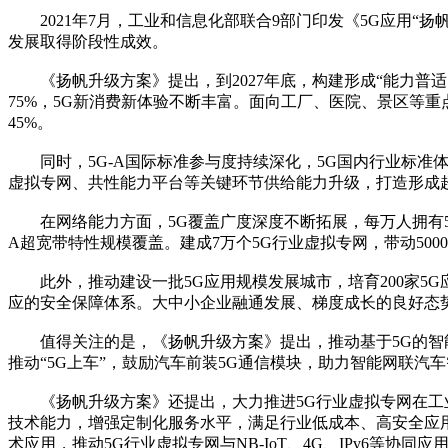
2021年7月，工业和信息化部联合9部门印发《5G应用“扬帆
发展取得阶段性成效。
《扬帆升级方案》提出，到2027年底，构建形成“能力普适、
75%，5G新消费新体验不断丰富。面向工厂、医院、景区等重
45%。
同时，5G-A国际标准参与度持续深化，5G国内行业标准体
虚拟专网、共性能力平台等关键环节供给能力升级，打造形成超
在网络能力方面，5G覆盖广度深度不断拓展，每万人拥有5G基站
A超宽带特性规模覆盖。建成7万个5G行业虚拟专网，带动50
此外，推动建设一批5G应用规模发展城市，培育200家5G应
应的安全保障体系。大中小企业融通发展、梯度成长的良好态
值得关注的是，《扬帆升级方案》提出，推动基于5G的智能
推动“5G上车”，鼓励汽车前装5G通信模块，助力智能网联汽
《扬帆升级方案》还提出，大力推进5G行业虚拟专网在工业
技术能力，增强定制化服务水平，满足行业低成本、高安全应用需
术应用，推动5G行业虚拟专网与NB-IoT、4G、IPv6